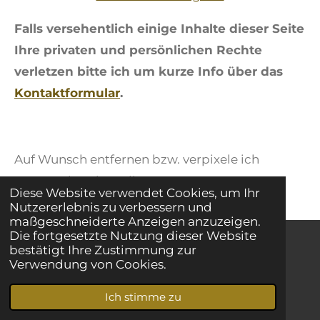
Falls versehentlich einige Inhalte dieser Seite
Ihre privaten und persönlichen Rechte
verletzen bitte ich um kurze Info über das
Kontaktformular
.
Auf Wunsch entfernen bzw. verpixele ich
entsprechende Stellen.
Diese Website verwendet Cookies, um Ihr
Nutzererlebnis zu verbessern und
maßgeschneiderte Anzeigen anzuzeigen.
Die fortgesetzte Nutzung dieser Website
bestätigt Ihre Zustimmung zur
© 2024 - 2026 Apollo-Werke Apolda
Verwendung von Cookies.
Mit Unterstützung von
Webador
Ich stimme zu